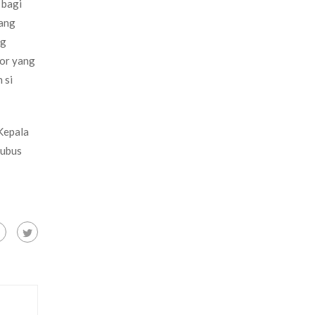
 bagi
yang
ng
tor yang
 si
 Kepala
rubus