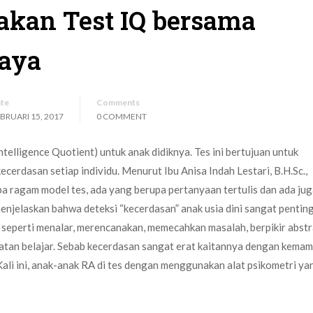
akan Test IQ bersama
baya
te
Comments
BRUARI 15, 2017
0 COMMENT
telligence Quotient) untuk anak didiknya. Tes ini bertujuan untuk
cerdasan setiap individu. Menurut Ibu Anisa Indah Lestari, B.H.Sc.,
pa ragam model tes, ada yang berupa pertanyaan tertulis dan ada ju
njelaskan bahwa deteksi “kecerdasan” anak usia dini sangat penting
seperti menalar, merencanakan, memecahkan masalah, berpikir abstr
tan belajar. Sebab kecerdasan sangat erat kaitannya dengan kema
. Kali ini, anak-anak RA di tes dengan menggunakan alat psikometri ya