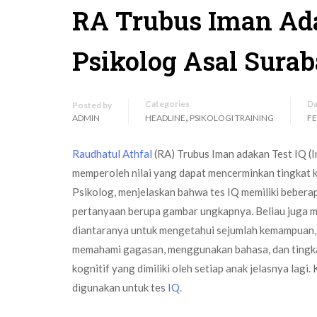
RA Trubus Iman Ad
Psikolog Asal Sura
Categories
Da
Posted by
,
ADMIN
HEADLINE
PSIKOLOGI TRAINING
FE
Raudhatul Athfal
(RA) Trubus Iman adakan Test IQ (In
memperoleh nilai yang dapat mencerminkan tingkat ke
Psikolog, menjelaskan bahwa tes IQ memiliki bebera
pertanyaan berupa gambar ungkapnya. Beliau juga me
diantaranya untuk mengetahui sejumlah kemampuan, 
memahami gagasan, menggunakan bahasa, dan tingka
kognitif yang dimiliki oleh setiap anak jelasnya lagi
digunakan untuk tes
IQ
.