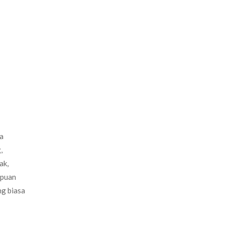
ga
,
ak,
mpuan
ng biasa