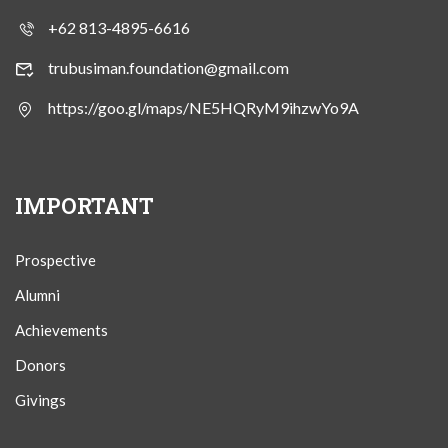
+62 813-4895-6616
trubusiman.foundation@gmail.com
https://goo.gl/maps/NE5HQRyM9ihzwYo9A
IMPORTANT
Prospective
Alumni
Achievements
Donors
Givings