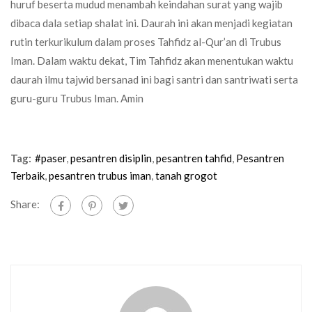
huruf beserta mudud menambah keindahan surat yang wajib
dibaca dala setiap shalat ini. Daurah ini akan menjadi kegiatan
rutin terkurikulum dalam proses Tahfidz al-Qur’an di Trubus
Iman. Dalam waktu dekat, Tim Tahfidz akan menentukan waktu
daurah ilmu tajwid bersanad ini bagi santri dan santriwati serta
guru-guru Trubus Iman. Amin
Tag:
#paser
,
pesantren disiplin
,
pesantren tahfid
,
Pesantren
Terbaik
,
pesantren trubus iman
,
tanah grogot
Share: