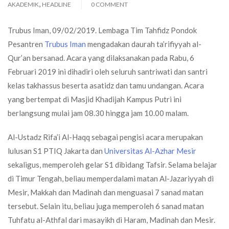
,
AKADEMIK
HEADLINE
0 COMMENT
Trubus Iman, 09/02/2019. Lembaga Tim Tahfidz Pondok
Pesantren
Trubus Iman
mengadakan daurah ta’rifiyyah al-
Qur’an bersanad. Acara yang dilaksanakan pada Rabu, 6
Februari 2019 ini dihadiri oleh seluruh santriwati dan santri
kelas takhassus beserta asatidz dan tamu undangan. Acara
yang bertempat di Masjid Khadijah Kampus Putri ini
berlangsung mulai jam 08.30 hingga jam 10.00 malam.
Al-Ustadz Rifa’i Al-Haqq sebagai pengisi acara merupakan
lulusan S1 PTIQ Jakarta dan
Universitas Al-Azhar Mesir
sekaligus, memperoleh gelar S1 dibidang Tafsir. Selama belajar
di Timur Tengah, beliau memperdalami matan Al-Jazariyyah di
Mesir, Makkah dan Madinah dan menguasai 7 sanad matan
tersebut. Selain itu, beliau juga memperoleh 6 sanad matan
Tuhfatu al-Athfal dari masayikh di Haram, Madinah dan Mesir.