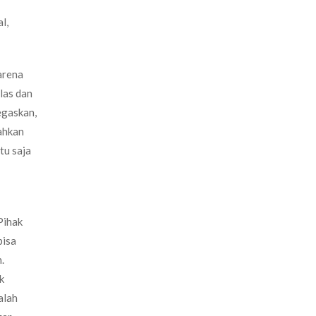
l,
arena
las dan
tegaskan,
rahkan
tu saja
Pihak
bisa
.
k
alah