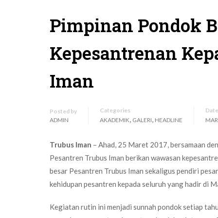
Pimpinan Pondok 
Kepesantrenan Kepa
Iman
Categories
Dat
Posted by
,
,
ADMIN
AKADEMIK
GALERI
HEADLINE
MARE
Trubus Iman
– Ahad, 25 Maret 2017, bersamaan deng
Pesantren Trubus Iman berikan wawasan kepesantrenan
besar Pesantren Trubus Iman sekaligus pendiri pes
kehidupan pesantren kepada seluruh yang hadir di 
Kegiatan rutin ini menjadi sunnah pondok setiap tah