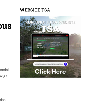
WEBSITE TSA
bus
Pondok
uarga
 dan