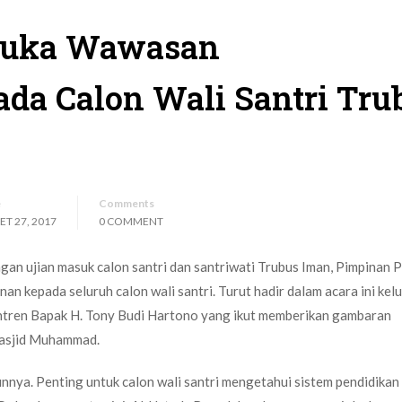
Buka Wawasan
da Calon Wali Santri Tru
e
Comments
T 27, 2017
0 COMMENT
an ujian masuk calon santri dan santriwati Trubus Iman, Pimpinan 
 kepada seluruh calon wali santri. Turut hadir dalam acara ini kel
antren Bapak H. Tony Budi Hartono yang ikut memberikan gambaran
Masjid Muhammad.
unnya. Penting untuk calon wali santri mengetahui sistem pendidikan