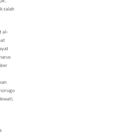
ar,
k salah
 al-
pat
ayat
 harus
mber
akan
Ponorogo
lewati.
a