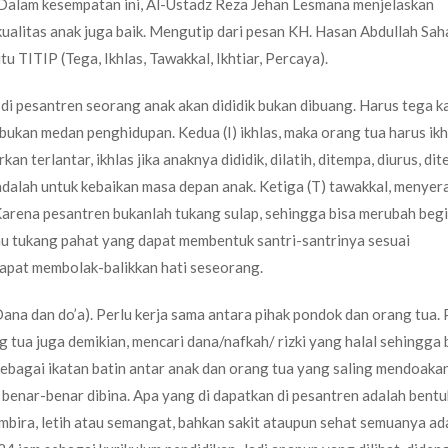
 Dalam kesempatan ini, Al-Ustadz Reza Jehan Lesmana menjelaskan
kualitas anak juga baik. Mengutip dari pesan KH. Hasan Abdullah Saha
itu TITIP (Tega, Ikhlas, Tawakkal, Ikhtiar, Percaya).
di pesantren seorang anak akan dididik bukan dibuang. Harus tega k
ukan medan penghidupan. Kedua (I) ikhlas, maka orang tua harus ikh
n terlantar, ikhlas jika anaknya dididik, dilatih, ditempa, diurus, di
a adalah untuk kebaikan masa depan anak. Ketiga (T) tawakkal, menye
arena pesantren bukanlah tukang sulap, sehingga bisa merubah begi
tau tukang pahat yang dapat membentuk santri-santrinya sesuai
dapat membolak-balikkan hati seseorang.
 (Dana dan do’a). Perlu kerja sama antara pihak pondok dan orang tua. 
 tua juga demikian, mencari dana/nafkah/ rizki yang halal sehingga 
ebagai ikatan batin antar anak dan orang tua yang saling mendoakan
benar-benar dibina. Apa yang di dapatkan di pesantren adalah bentu
mbira, letih atau semangat, bahkan sakit ataupun sehat semuanya ad