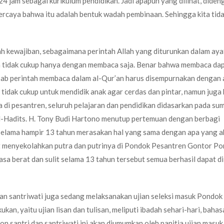
4 jam sebagai kurikulum pendidikan. Jadi apapun yang dilihat, dideng
 percaya bahwa itu adalah bentuk wadah pembinaan. Sehingga kita tida
 kewajiban, sebagaimana perintah Allah yang diturunkan dalam ayat
n tidak cukup hanya dengan membaca saja. Benar bahwa membaca da
ebab perintah membaca dalam al-Qur’an harus disempurnakan dengan 
tidak cukup untuk mendidik anak agar cerdas dan pintar, namun juga
a di pesantren, seluruh pelajaran dan pendidikan didasarkan pada su
al-Hadits. H. Tony Budi Hartono menutup pertemuan dengan berbagi
 selama hampir 13 tahun merasakan hal yang sama dengan apa yang 
saat menyekolahkan putra dan putrinya di Pondok Pesantren Gontor 
 berat dan sulit selama 13 tahun tersebut semua berhasil dapat di
an santriwati juga sedang melaksanakan ujian seleksi masuk Pondok
an, yaitu ujian lisan dan tulisan, meliputi ibadah sehari-hari, bahas
on santri dan santriwati ini akan diumumkan oleh panitia ujian masuk