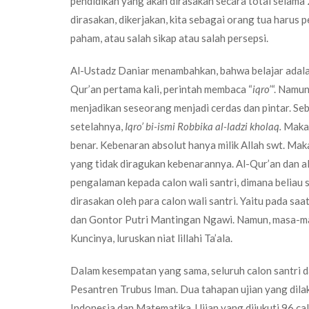
pendidikan yang akan dirasakan secara total selama 2
dirasakan, dikerjakan, kita sebagai orang tua harus
paham, atau salah sikap atau salah persepsi.
Al-Ustadz Daniar menambahkan, bahwa belajar adalah
Qur’an pertama kali, perintah membaca “
iqro’
“. Namu
menjadikan seseorang menjadi cerdas dan pintar. S
setelahnya,
Iqro’ bi-ismi Robbika al-ladzi kholaq.
Maka 
benar. Kebenaran absolut hanya milik Allah swt. Mak
yang tidak diragukan kebenarannya. Al-Qur’an dan 
pengalaman kepada calon wali santri, dimana beliau
dirasakan oleh para calon wali santri. Yaitu pada 
dan Gontor Putri Mantingan Ngawi. Namun, masa-masa
Kuncinya, luruskan niat lillahi Ta’ala.
Dalam kesempatan yang sama, seluruh calon santri d
Pesantren Trubus Iman. Dua tahapan ujian yang dilakuk
Indonesia dan Matematika. Ujian yang diiukuti 96 cal