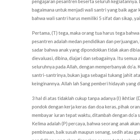
pengajaran pesantren beserta seluruh kegiatannya.
bagaimana untuk menjadi wali santri yang baik agar 
bahwa wali santri harus memiliki 5 sifat dan sikap, ya
Pertama, (T) tega, maka orang tua harus tega bahwa 
pesantren adalah medan pendidikan dan perjuangan, b
sadar bahwa anak yang dipondokkan tidak akan dibiarka
dievaluasi, dibina, diajari dan sebagainya. Itu semu
seluruhnya pada Allah, dengan memperbanyak do’a. K
santri-santrinya, bukan juga sebagai tukang jahit a
keinginannya. Allah lah Sang pemberi hidayah yang 
3 hal di atas tidaklah cukup tanpa adanya (I) ikhtiar
pondok dengan kerja keras dan doa keras, pihak orang
membayar iuran tepat waktu, ditambah dengan do’a s
Kelima adalah (P) percaya, bahwa seorang anak akan 
pembinaan, baik susah maupun senang, sedih atau ge