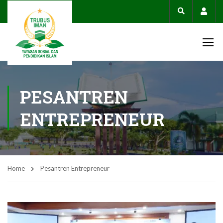
Acco
PESANTREN
ENTREPRENEUR
Home
Pesantren Entrepreneur