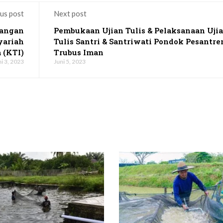
us post
Next post
dangan
Pembukaan Ujian Tulis & Pelaksanaan Uji
yariah
Tulis Santri & Santriwati Pondok Pesantre
 (KTI)
Trubus Iman
i 3, 2023
Juni 5, 2023