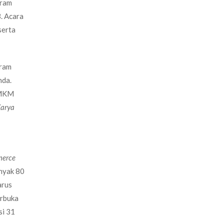
gram
. Acara
serta
gram
nda.
UMKM
Karya
merce
anyak 80
arus
erbuka
si 31