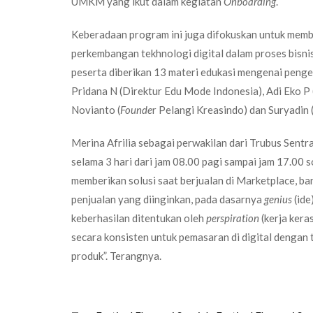
UMKM yang ikut dalam kegiatan
Onboarding
.
Keberadaan program ini juga difokuskan untuk mem
perkembangan tekhnologi digital dalam proses bisn
peserta diberikan 13 materi edukasi mengenai pe
Pridana N (Direktur Edu Mode Indonesia), Adi Eko P (
Novianto (
Founde
r Pelangi Kreasindo) dan Suryadin 
Merina Afrilia sebagai perwakilan dari Trubus Sen
selama 3 hari dari jam 08.00 pagi sampai jam 17.00 
memberikan solusi saat berjualan di Marketplace, ban
penjualan yang diinginkan, pada dasarnya
genius
(ide
keberhasilan ditentukan oleh
perspiration
(kerja kera
secara konsisten untuk pemasaran di digital dengan 
produk”. Terangnya.