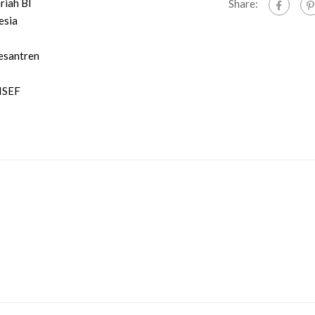
riah BI
Share:
esia
esantren
ISEF