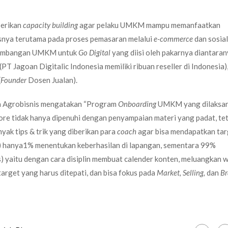
berikan
capacity building
agar pelaku UMKM mampu memanfaatkan
isnya terutama pada proses pemasaran melalui
e-commerce
dan sosial
ngembangan UMKM untuk
Go Digital
yang diisi oleh pakarnya diantara
PT Jagoan Digitalic Indonesia memiliki ribuan reseller di Indonesia)
(
Founder
Dosen Jualan).
tra Agrobisnis mengatakan “Program
Onboarding
UMKM yang dilaksa
sore tidak hanya dipenuhi dengan penyampaian materi yang padat, tet
yak tips & trik yang diberikan para
coach
agar bisa mendapatkan tar
) hanya1% menentukan keberhasilan di lapangan, sementara 99%
s) yaitu dengan cara disiplin membuat calender konten, meluangkan 
target yang harus ditepati, dan bisa fokus pada
Market, Selling,
dan
Br