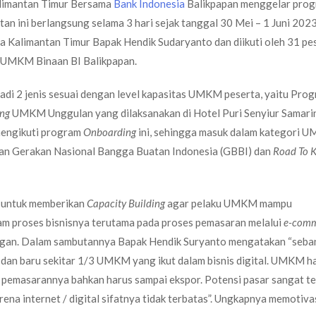
alimantan Timur Bersama
Bank Indonesia
Balikpapan menggelar pro
an ini berlangsung selama 3 hari sejak tanggal 30 Mei – 1 Juni 2023
a Kalimantan Timur Bapak Hendik Sudaryanto dan diikuti oleh 31 pe
0 UMKM Binaan BI Balikpapan.
adi 2 jenis sesuai dengan level kapasitas UMKM peserta, yaitu Pro
ng
UMKM Unggulan yang dilaksanakan di Hotel Puri Senyiur Samari
 mengikuti program
Onboarding
ini, sehingga masuk dalam kategori 
gan Gerakan Nasional Bangga Buatan Indonesia (GBBI) dan
Road To 
untuk memberikan
Capacity Building
agar pelaku UMKM mampu
m proses bisnisnya terutama pada proses pemasaran melalui
e-com
euangan. Dalam sambutannya Bapak Hendik Suryanto mengatakan “seb
 dan baru sekitar 1/3 UMKM yang ikut dalam bisnis digital. UMKM h
an pemasarannya bahkan harus sampai ekspor. Potensi pasar sangat t
arena internet / digital sifatnya tidak terbatas”. Ungkapnya memotiva