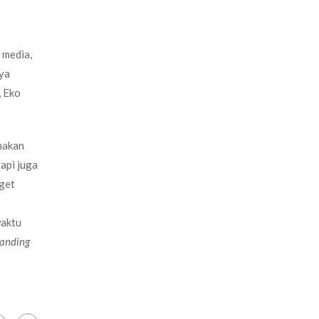
 media,
nya
, Eko
nakan
api juga
get
waktu
anding