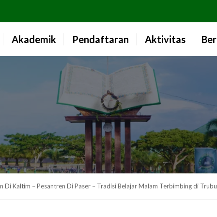
Akademik
Pendaftaran
Aktivitas
Ber
n Di Kaltim – Pesantren Di Paser – Tradisi Belajar Malam Terbimbing di Trub