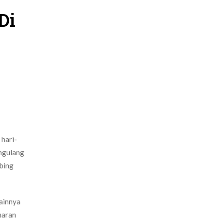
Di
hari-
engulang
mbing
lainnya
naran