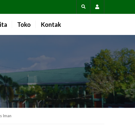
Account
ita
Toko
Kontak
us Iman