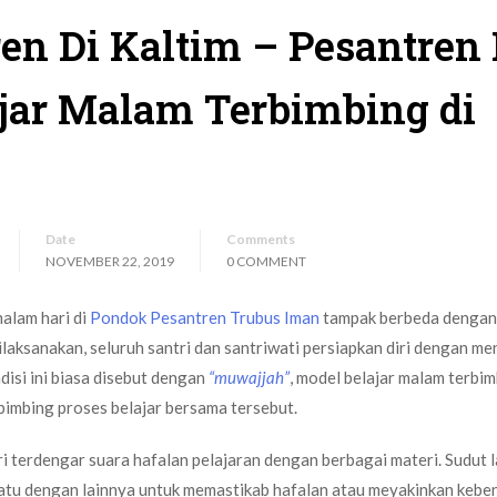
en Di Kaltim – Pesantren 
ajar Malam Terbimbing di
Date
Comments
NOVEMBER 22, 2019
0 COMMENT
alam hari di
Pondok Pesantren Trubus Iman
tampak berbeda dengan 
dilaksanakan, seluruh santri dan santriwati persiapkan diri dengan m
disi ini biasa disebut dengan
“muwajjah”
, model belajar malam terbi
mbing proses belajar bersama tersebut.
ri terdengar suara hafalan pelajaran dengan berbagai materi. Sudut 
atu dengan lainnya untuk memastikab hafalan atau meyakinkan kebe