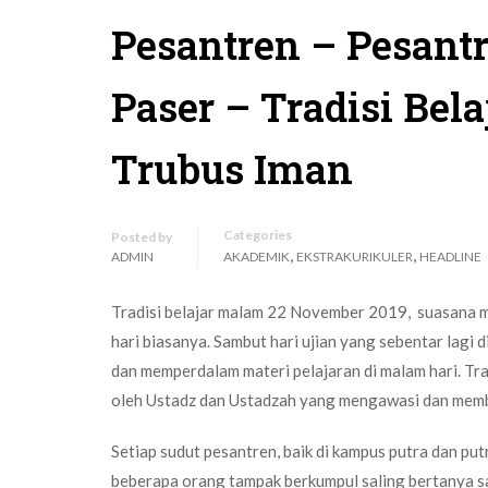
Pesantren – Pesantr
Paser – Tradisi Bel
Trubus Iman
Categories
Posted by
,
,
ADMIN
AKADEMIK
EKSTRAKURIKULER
HEADLINE
Tradisi belajar malam 22 November 2019, suasana m
hari biasanya. Sambut hari ujian yang sebentar lagi 
dan memperdalam materi pelajaran di malam hari. Tra
oleh Ustadz dan Ustadzah yang mengawasi dan membi
Setiap sudut pesantren, baik di kampus putra dan put
beberapa orang tampak berkumpul saling bertanya s