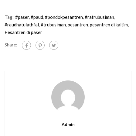
Tag:
#paser
,
#paud
,
#pondokpesantren
,
#ratrubusiman
,
#raudhatulathfal
,
#trubusiman
,
pesantren
,
pesantren di kaltim
,
Pesantren di paser
Share:
Admin