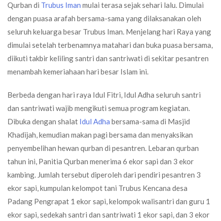
Qurban di
Trubus Iman
mulai terasa sejak sehari lalu. Dimulai
dengan puasa arafah bersama-sama yang dilaksanakan oleh
seluruh keluarga besar Trubus Iman. Menjelang hari Raya yang
dimulai setelah terbenamnya matahari dan buka puasa bersama,
diikuti takbir keliling santri dan santriwati di sekitar pesantren
menambah kemeriahaan hari besar Islam ini.
Berbeda dengan hari raya Idul Fitri, Idul Adha seluruh santri
dan santriwati wajib mengikuti semua program kegiatan.
Dibuka dengan shalat
Idul Adha
bersama-sama di Masjid
Khadijah, kemudian makan pagi bersama dan menyaksikan
penyembelihan hewan qurban di pesantren. Lebaran qurban
tahun ini, Panitia Qurban menerima 6 ekor sapi dan 3 ekor
kambing. Jumlah tersebut diperoleh dari pendiri pesantren 3
ekor sapi, kumpulan kelompot tani Trubus Kencana desa
Padang Pengrapat 1 ekor sapi, kelompok walisantri dan guru 1
ekor sapi, sedekah santri dan santriwati 1 ekor sapi, dan 3 ekor