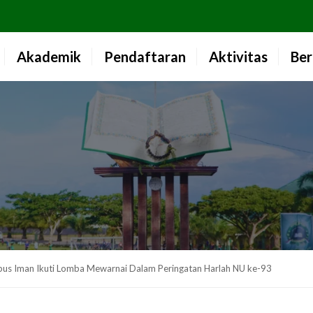
Akademik
Pendaftaran
Aktivitas
Ber
ubus Iman Ikuti Lomba Mewarnai Dalam Peringatan Harlah NU ke-93