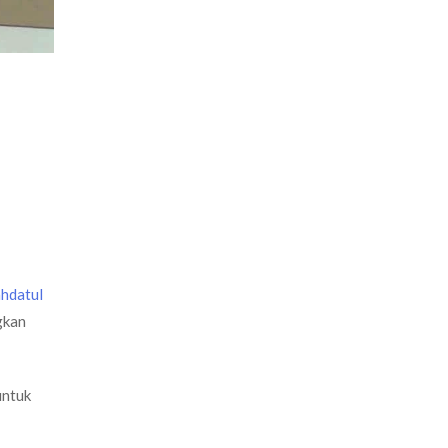
3
hdatul
gkan
untuk