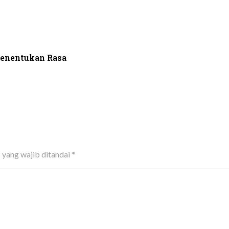
Menentukan Rasa
 yang wajib ditandai
*