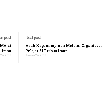
us post
Next post
 MA di
Asah Kepemimpinan Melalui Organisasi
s Iman
Pelajar di Trubus Iman
 26, 2019
Januari 26, 2019