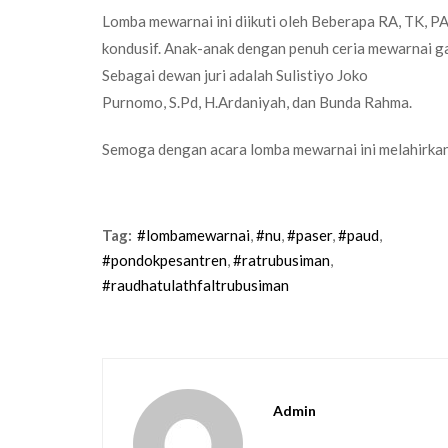
Lomba mewarnai ini diikuti oleh Beberapa RA, TK, 
kondusif. Anak-anak dengan penuh ceria mewarnai ga
Sebagai dewan juri adalah Sulistiyo Joko
Purnomo, S.Pd, H.Ardaniyah, dan Bunda Rahma.
Semoga dengan acara lomba mewarnai ini melahirkan a
Tag:
#lombamewarnai
,
#nu
,
#paser
,
#paud
,
#pondokpesantren
,
#ratrubusiman
,
#raudhatulathfaltrubusiman
Admin