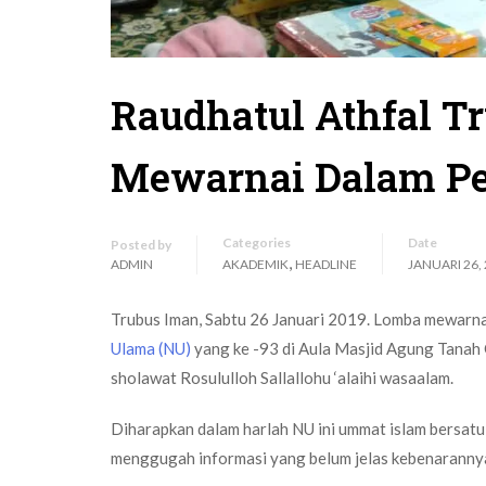
Raudhatul Athfal T
Mewarnai Dalam Pe
Categories
Date
Posted by
,
ADMIN
AKADEMIK
HEADLINE
JANUARI 26,
Trubus Iman, Sabtu 26 Januari 2019. Lomba mewarna
Ulama (NU)
yang ke -93 di Aula Masjid Agung Tanah
sholawat Rosululloh Sallallohu ‘alaihi wasaalam.
Diharapkan dalam harlah NU ini ummat islam bersatu,
menggugah informasi yang belum jelas kebenarann