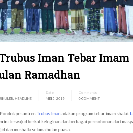
Trubus Iman Tebar Imam
 Bulan Ramadhan
Date
Comments
,
RIKULER
HEADLINE
MEI 5, 2019
0 COMMENT
, Pondok pesantren
Trubus Iman
adakan program tebar imam shalat
t
m ini terwujud berkat keinginan dan berbagai permohonan dari masy
jid dan mushalla selama bulan puasa.