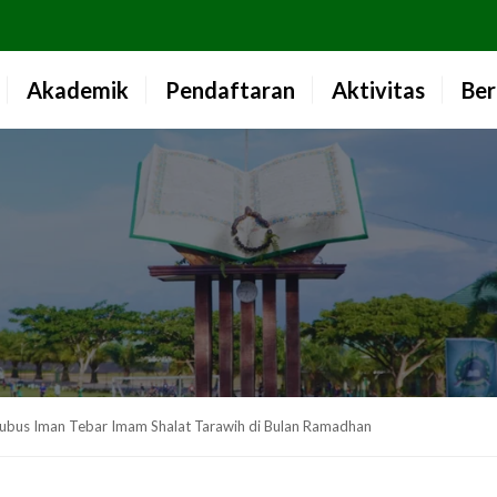
Akademik
Pendaftaran
Aktivitas
Ber
ubus Iman Tebar Imam Shalat Tarawih di Bulan Ramadhan