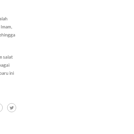
alah
i Imam,
Sehingga
m salat
bagai
aru ini