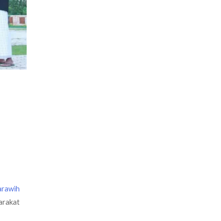
arawih
arakat