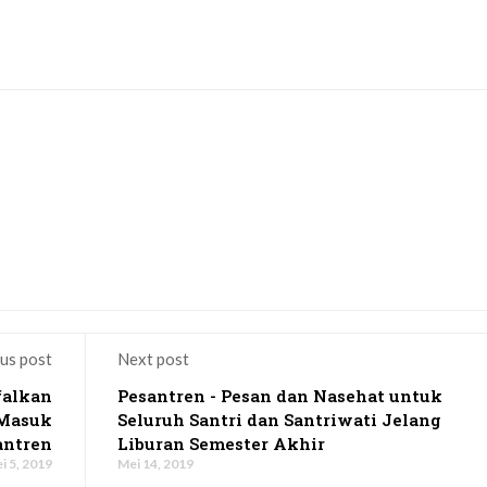
us post
Next post
falkan
Pesantren - Pesan dan Nasehat untuk
 Masuk
Seluruh Santri dan Santriwati Jelang
antren
Liburan Semester Akhir
i 5, 2019
Mei 14, 2019