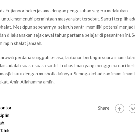
tadz Fujiannor bekerjasama dengan pengasuhan segera melakukan
 untuk memenuhi permintaan masyarakat tersebut. Santri terpilih ad
shalat. Meskipun sebenarnya, seluruh santri memiliki potensi menjad
h dilaksanakan sejak awal tahun pertama belajar di pesantren ini. 
mimpin shalat jamaah.
arawih perdana sungguh terasa, lantunan berbagai suara imam dala
lam adalah suara-suara santri Trubus Iman yang menggema dari ber
 masjid satu dengan musholla lainnya. Semoga kehadiran imam-imam b
at. Amin Allahumma amiin.
Gontor
,
Share:
iplin
,
ah
,
rbaik
,