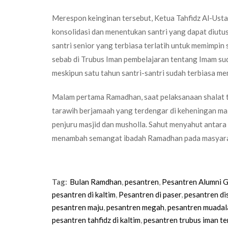
Merespon keinginan tersebut, Ketua Tahfidz Al-Us
konsolidasi dan menentukan santri yang dapat diutus
santri senior yang terbiasa terlatih untuk memimpin 
sebab di Trubus Iman pembelajaran tentang Imam suda
meskipun satu tahun santri-santri sudah terbiasa me
Malam pertama Ramadhan, saat pelaksanaan shalat t
tarawih berjamaah yang terdengar di keheningan ma
penjuru masjid dan musholla. Sahut menyahut antara
menambah semangat ibadah Ramadhan pada masyarak
Tag:
Bulan Ramdhan
,
pesantren
,
Pesantren Alumni 
pesantren di kaltim
,
Pesantren di paser
,
pesantren dis
pesantren maju
,
pesantren megah
,
pesantren muadal
pesantren tahfidz di kaltim
,
pesantren trubus iman te