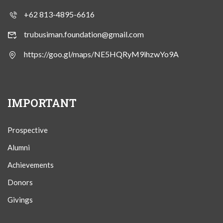
+62 813-4895-6616
trubusiman.foundation@gmail.com
https://goo.gl/maps/NE5HQRyM9ihzwYo9A
IMPORTANT
Prospective
Alumni
Achievements
Donors
Givings